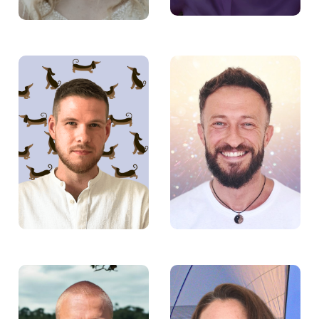
Michał Urban –
Tomek Borowski –
Pośrednik pracy w
Doradca zawodowy w
Fundacji Aktywności
Fundacji Aktywności
Zawodowej
Zawodowej