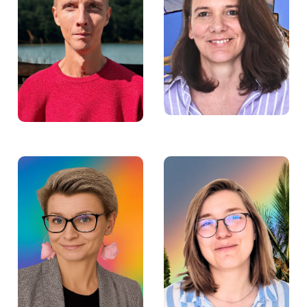
Justyna Piaskowska –
Bartosz Ziarnik –
Mentorka w Fundacji
Prawnik w Fundacji
Aktywności Zawodowej
Aktywności Zawodowej
Małgorzata Lipińska-
Ida Jarzyńska –
Dawid – Psycholożka w
Doradczyni zawodowa
Fundacji Aktywności
w Fundacji Aktywności
Zawodowej
Zawodowej