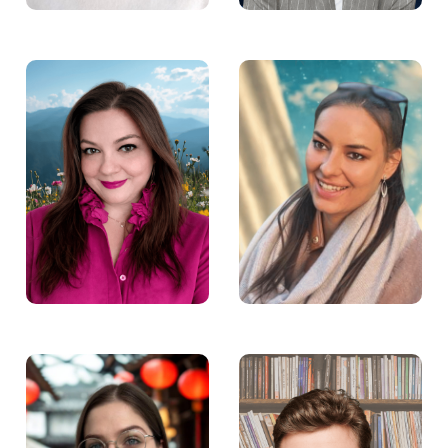
Marcelina Hernik –
Anna Żłobecka –
Specjalistka ds.
Pośredniczka pracy w
dostępności w
Fundacji Aktywności
Fundacji Aktywności
Zawodowej
Zawodowej
Natalia Gozłowska –