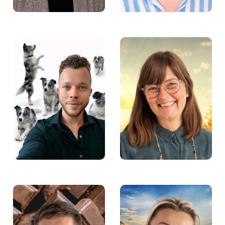
Marek Pieńkowski,
Anna Dąbek –
koordynator projektu
Pośredniczka pracy w
Laboratorium
Fundacji Aktywności
Współpracy w Fundacji
Zawodowej
Aktywności Zawodowej