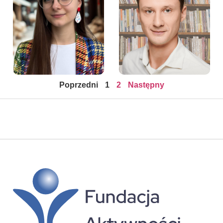
Michał Hajdyła –
Asystentka Zarządu
Psycholog w Fundacji
Fundacji Aktywności
Aktywności
Zawodowej
Poprzedni
1
2
Następny