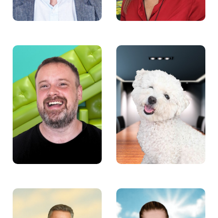
Michał Czapiewski –
Supeł – Specjalista ds.
Wiceprezes Fundacji
dobrej atmosfery
Aktywności Zawodowej