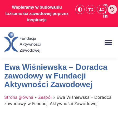
Wspieramy w budowaniu
tożsamości zawodowej poprzez
inspiracje
Baza wiedzy
Ewa Wiśniewska – Doradca
zawodowy w Fundacji
Aktywności Zawodowej
Strona główna
»
Zespół
»
Ewa Wiśniewska – Doradca
zawodowy w Fundacji Aktywności Zawodowej