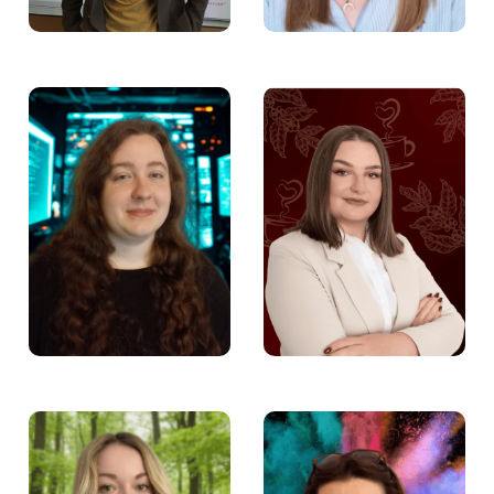
Marta Sieńko –
Aneta Ksiądz –
Specjalista ds. szkoleń
Psycholog w Fundacji
w Fundacji Aktywności
Aktywności Zawodowej
Zawodowej