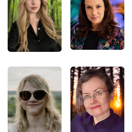
Anna Szczęśniak –
Kinga Nowakowska –
Doradczyni zawodowa
Mentorka w Fundacji
w Fundacji Aktywności
Aktywności Zawodowej
Zawodowej
Julia Weber –
Angelika Bendowska –
Pośredniczka pracy w
Specjalista ds. szkoleń
Fundacji Aktywności
w Fundacji Aktywności
Zawodowej
Zawodowej