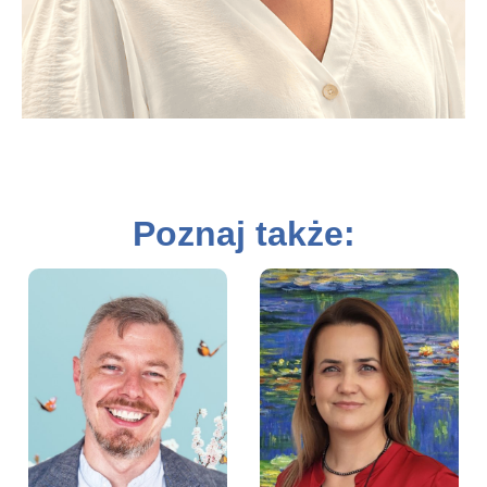
Poznaj także:
Paweł Czapliński –
Hania Czaplińska –
Prezes Zarządu
Wiceprezes Fundacji
Fundacji Aktywności
Aktywności Zawodowej
Zawodowej