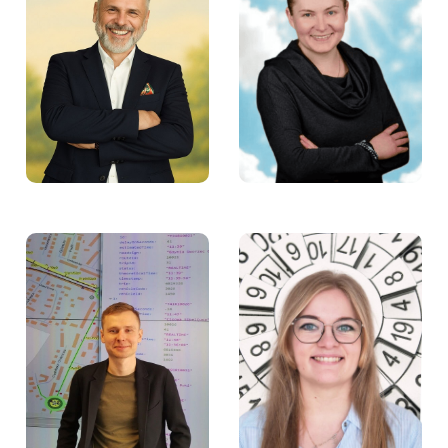
Karolina Mikołajewska
Marek Wikiera –
– Członkini Rady
Członek Rady Fundacji
Fundacji Aktywności
Aktywności Zawodowej
Zawodowej
Olga Siedorow –
Darek Witt – Członek
Specjalistka ds.
Rady Fundacji
księgowości i kadr w
Aktywności Zawodowej
Fundacji Aktywności
Zawodowej