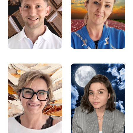
Aleksandra Wójcik –
Łukasz Tebich –
Pośredniczka pracy w
Psycholog w Fundacji
Fundacji Aktywności
Aktywności Zawodowej
Zawodowej
Agnieszka Lorek –
Łucja Penk –
Doradczyni zawodowa
Specjalistka ds.
w Fundacji Aktywności
komunikacji w Fundacji
Zawodowej
Aktywności Zawodowej