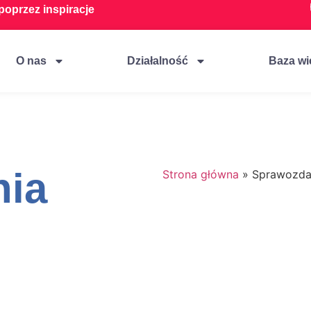
oprzez inspiracje
O nas
Działalność
Baza wi
nia
Strona główna
»
Sprawozda