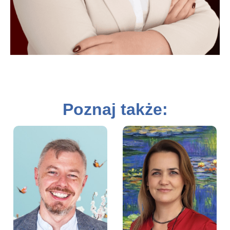
Poznaj także:
Paweł Czapliński –
Hania Czaplińska –
Prezes Zarządu
Wiceprezes Fundacji
Fundacji Aktywności
Aktywności Zawodowej
Zawodowej