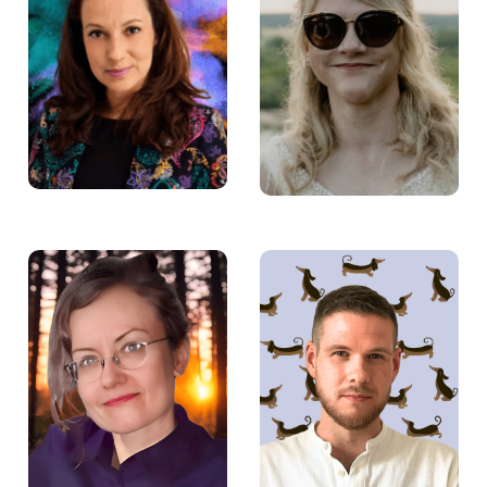
Angelika Bendowska –
Kinga Nowakowska –
Specjalista ds. szkoleń
Mentorka w Fundacji
w Fundacji Aktywności
Aktywności Zawodowej
Zawodowej
Julia Weber –
Michał Urban –
Pośredniczka pracy w
Pośrednik pracy w
Fundacji Aktywności
Fundacji Aktywności
Zawodowej
Zawodowej