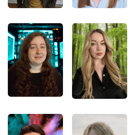
Marta Sieńko –
Anna Szczęśniak –
Specjalista ds. szkoleń
Doradczyni zawodowa
w Fundacji Aktywności
w Fundacji Aktywności
Zawodowej
Zawodowej