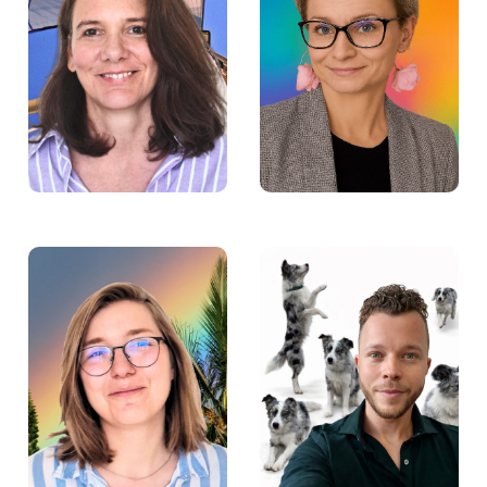
Małgorzata Lipińska-
Justyna Piaskowska –
Dawid – Psycholożka w
Mentorka w Fundacji
Fundacji Aktywności
Aktywności Zawodowej
Zawodowej
Marek Pieńkowski,
Ida Jarzyńska –
koordynator projektu
Doradczyni zawodowa
Laboratorium
w Fundacji Aktywności
Współpracy w Fundacji
Zawodowej
Aktywności Zawodowej