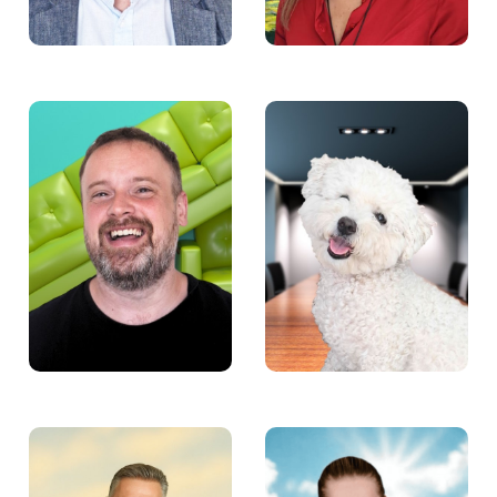
Michał Czapiewski –
Supeł – Specjalista ds.
Wiceprezes Fundacji
dobrej atmosfery
Aktywności Zawodowej