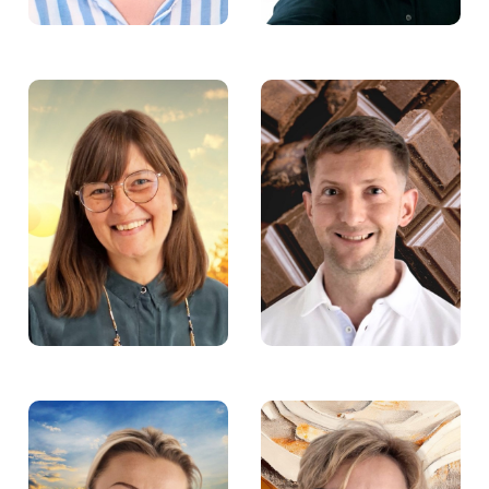
Anna Dąbek –
Łukasz Tebich –
Pośredniczka pracy w
Psycholog w Fundacji
Fundacji Aktywności
Aktywności Zawodowej
Zawodowej