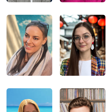
Marcelina Hernik –
Natalia Gozłowska –
Specjalistka ds.
Asystentka Zarządu
dostępności w
Fundacji Aktywności
Fundacji Aktywności
Zawodowej
Zawodowej
Ewa Wiśniewska –