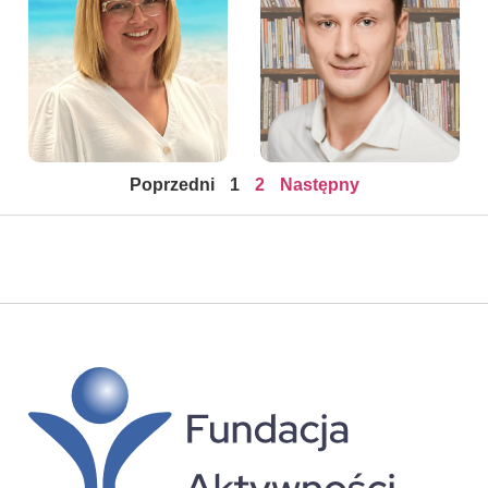
Michał Hajdyła –
Doradca zawodowy w
Psycholog w Fundacji
Fundacji Aktywności
Aktywności
Zawodowej
Poprzedni
1
2
Następny