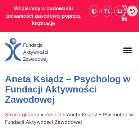
Wspieramy w budowaniu
tożsamości zawodowej poprzez
inspiracje
Baza wiedzy
Aneta Ksiądz – Psycholog w
Fundacji Aktywności
Zawodowej
Strona główna
»
Zespół
»
Aneta Ksiądz – Psycholog w
Fundacji Aktywności Zawodowej