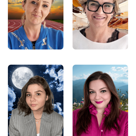
Aleksandra Wójcik –
Agnieszka Lorek –
Pośredniczka pracy w
Doradczyni zawodowa
Fundacji Aktywności
w Fundacji Aktywności
Zawodowej
Zawodowej
Łucja Penk –
Anna Żłobecka –
Specjalistka ds.
Pośredniczka pracy w
komunikacji w Fundacji
Fundacji Aktywności
Aktywności Zawodowej
Zawodowej