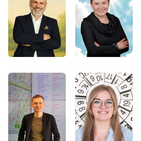
Karolina Mikołajewska
Marek Wikiera –
– Członkini Rady
Członek Rady Fundacji
Fundacji Aktywności
Aktywności Zawodowej
Zawodowej
Olga Siedorow –
Darek Witt – Członek
Specjalistka ds.
Rady Fundacji
księgowości i kadr w
Aktywności Zawodowej
Fundacji Aktywności
Zawodowej