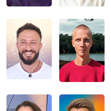
Tomek Borowski –
Bartosz Ziarnik –
Doradca zawodowy w
Prawnik w Fundacji
Fundacji Aktywności
Aktywności Zawodowej
Zawodowej