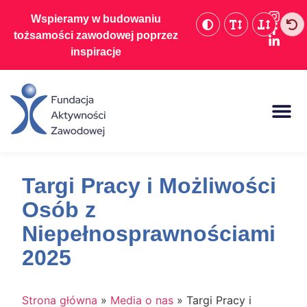
Wspieramy w budowaniu
tożsamości zawodowej poprzez
inspiracje
Baza wiedzy
Targi Pracy i Możliwości
Osób z
Niepełnosprawnościami
2025
Strona główna
»
Media o nas
»
Targi Pracy i