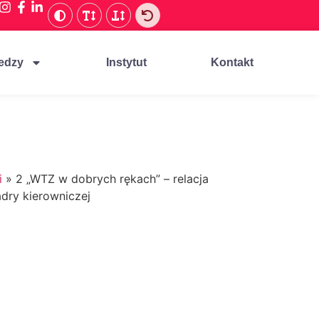
edzy
Instytut
Kontakt
i
»
2 „WTZ w dobrych rękach” – relacja
adry kierowniczej