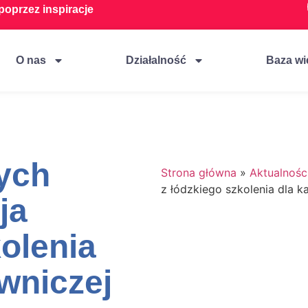
oprzez inspiracje
O nas
Działalność
Baza wi
ych
Strona główna
»
Aktualnośc
z łódzkiego szkolenia dla k
ja
kolenia
owniczej