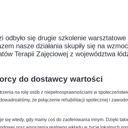
i odbyło się drugie szkolenie warsztatowe
zem nasze działania skupiły się na wzmoc
atów Terapii Zajęciowej z województwa łód
orcy do dostawcy wartości
rzenia na rolę osób z niepełnosprawnościami w społeczeństwie.
udowadnialiśmy, że połączenie rehabilitacji społecznej i zawod
je się wtedy, gdy mamy coś do zaoferowania innym. Dzięki tak
odowej oraz wnoszenia realnego wkładu w życie lokalnych spo