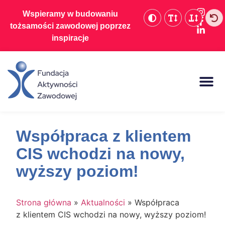
Wspieramy w budowaniu
tożsamości zawodowej poprzez
inspiracje
Baza wiedzy
Współpraca z klientem
CIS wchodzi na nowy,
wyższy poziom!
Strona główna
»
Aktualności
»
Współpraca
z klientem CIS wchodzi na nowy, wyższy poziom!