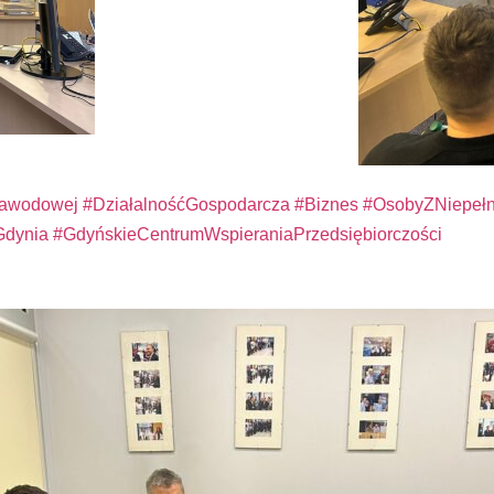
Zawodowej
#DziałalnośćGospodarcza
#Biznes
#OsobyZNiepełn
Gdynia
#GdyńskieCentrumWspieraniaPrzedsiębiorczości