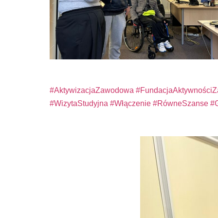
#AktywizacjaZawodowa
#FundacjaAktywności
#WizytaStudyjna
#Włączenie
#RówneSzanse
#