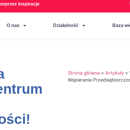
oprzez inspiracje
O nas
Działalność
Baza wi
a
Strona główna
»
Artykuły
»
Wspierania Przedsiębiorczoś
entrum
ości!