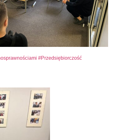
osprawnościami
#Przedsiębiorczość