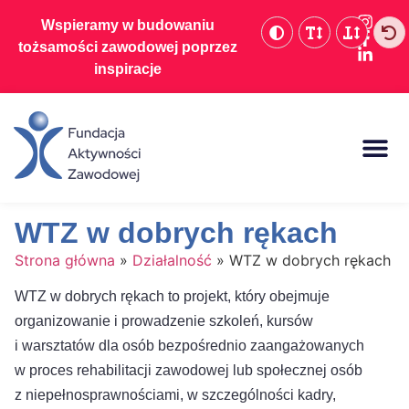
Wspieramy w budowaniu
tożsamości zawodowej poprzez
inspiracje
Baza wiedzy
WTZ w dobrych rękach
Strona główna
»
Działalność
»
WTZ w dobrych rękach
WTZ w dobrych rękach to projekt, który obejmuje
organizowanie i prowadzenie szkoleń, kursów
i warsztatów dla osób bezpośrednio zaangażowanych
w proces rehabilitacji zawodowej lub społecznej osób
z niepełnosprawnościami, w szczególności kadry,