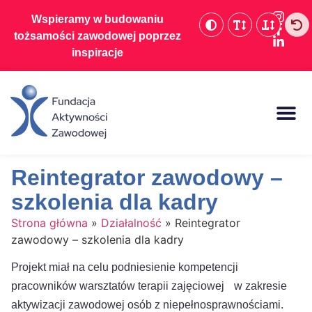
Wspieramy w budowaniu
tożsamości zawodowej poprzez
inspiracje
Baza wiedzy
Reintegrator zawodowy –
szkolenia dla kadry
Strona główna
»
Działalność
»
Reintegrator
zawodowy – szkolenia dla kadry
Projekt miał na celu podniesienie kompetencji
pracowników warsztatów terapii zajęciowej w zakresie
aktywizacji zawodowej osób z niepełnosprawnościami.