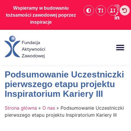
Wspieramy w budowaniu
tożsamości zawodowej poprzez
inspiracje
Baza wiedzy
Podsumowanie Uczestniczki
pierwszego etapu projektu
Inspiratorium Kariery III
Strona główna
»
O nas
»
Podsumowanie Uczestniczki
pierwszego etapu projektu Inspiratorium Kariery III