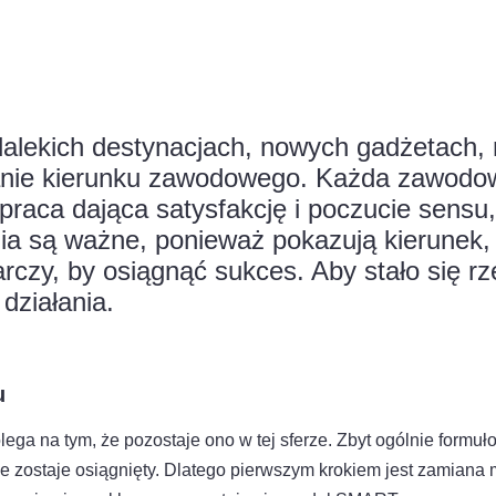
dalekich destynacjach, nowych gadżetach,
ianie kierunku zawodowego. Każda zawodo
o praca dająca satysfakcję i poczucie sen
nia są ważne, ponieważ pokazują kierunek
czy, by osiągnąć sukces. Aby stało się rz
działania.
u
lega na tym, że pozostaje ono w tej sferze. Zbyt ogólnie formu
ie zostaje osiągnięty. Dlatego pierwszym krokiem jest zamiana m