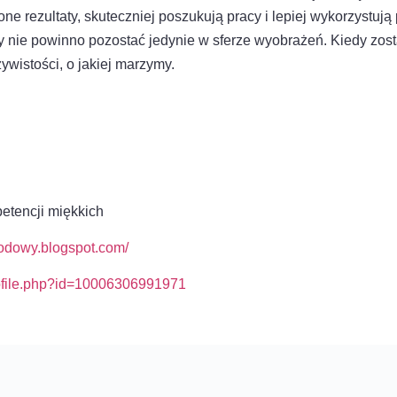
one rezultaty, skuteczniej poszukują pracy i lepiej wykorzystuj
cy nie powinno pozostać jedynie w sferze wyobrażeń. Kiedy zo
wistości, o jakiej marzymy.
etencji miękkich
wodowy.blogspot.com/
ofile.php?id=10006306991971