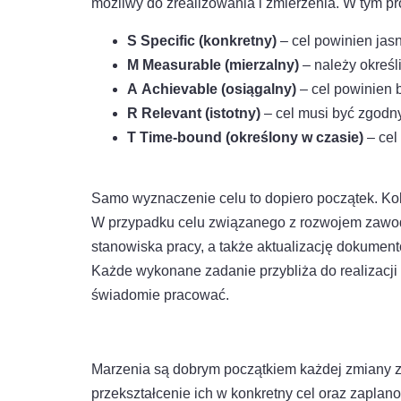
możliwy do zrealizowania i zmierzenia. W tym 
S Specific (konkretny)
– cel powinien jas
M Measurable (mierzalny)
– należy określ
A Achievable (osiągalny)
– cel powinien b
R Relevant (istotny)
– cel musi być zgodn
T Time-bound (określony w czasie)
– cel 
Samo wyznaczenie celu to dopiero początek. Kole
W przypadku celu związanego z rozwojem zawo
stanowiska pracy, a także aktualizację dokument
Każde wykonane zadanie przybliża do realizacji 
świadomie pracować.
Marzenia są dobrym początkiem każdej zmiany za
przekształcenie ich w konkretny cel oraz zapla