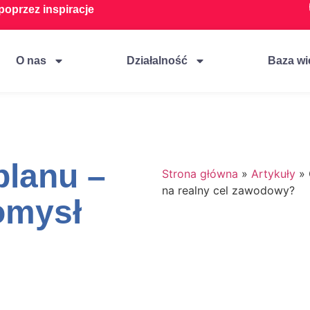
oprzez inspiracje
O nas
Działalność
Baza wi
planu –
Strona główna
»
Artykuły
»
na realny cel zawodowy?
omysł