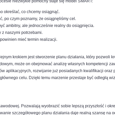
procesie niezwykle pomocny staje się model SMART:
no określać, co chcemy osiągnąć.
ić, po czym poznamy, że osiągnęliśmy cel.
yć ambitny, ale jednocześnie realny do osiągnięcia.
y z naszymi potrzebami.
powinien mieć termin realizacji.
jnym krokiem jest stworzenie planu działania, który pozwoli k
dowym, może on obejmować analizę własnych kompetencji za
ów aplikacyjnych, rozwijanie już posiadanych kwalifikacji oraz
głównego celu. Dzięki temu marzenie przestaje być odległą wiz
wodowej. Pozwalają wyobrazić sobie lepszą przyszłość i okreś
nowanie szczegółowego planu działania daje realną szansę na o