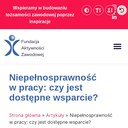
Wspieramy w budowaniu
tożsamości zawodowej poprzez
inspiracje
Baza wiedzy
Niepełnosprawność
w pracy: czy jest
dostępne wsparcie?
Strona główna
»
Artykuły
»
Niepełnosprawność
w pracy: czy jest dostępne wsparcie?