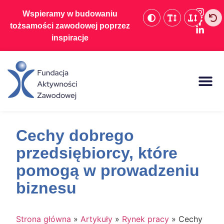
Wspieramy w budowaniu
tożsamości zawodowej poprzez
inspiracje
Baza wiedzy
Cechy dobrego
przedsiębiorcy, które
pomogą w prowadzeniu
biznesu
Strona główna
»
Artykuły
»
Rynek pracy
»
Cechy